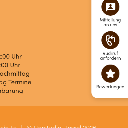
Mitteilung
an uns
Rückruf
2:00 Uhr
anfordern
8:00 Uhr
Nachmittag
ag Termine
Bewertungen
inbarung
chutz
|
© Hörstudio Hessel 2026