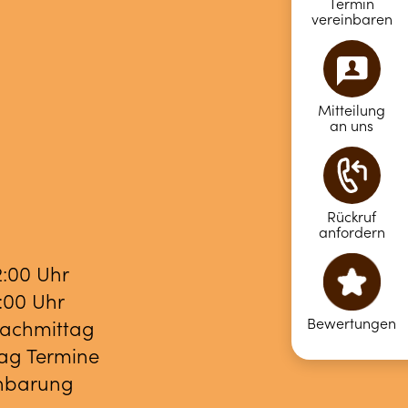
Termin
vereinbaren
Mitteilung
an uns
Rückruf
anfordern
2:00 Uhr
8:00 Uhr
Bewertungen
Nachmittag
ag Termine
inbarung